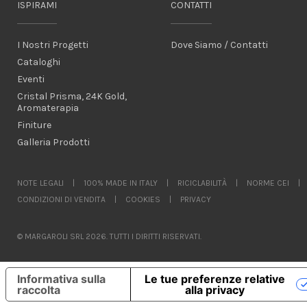
ISPIRAMI
CONTATTI
I Nostri Progetti
Dove Siamo / Contatti
Cataloghi
Eventi
Cristal Prisma, 24K Gold,
Aromaterapia
Finiture
Galleria Prodotti
NOTE LEGALI
|
100% MADE IN ITALY
|
RICICLABILITÀ
|
NORME CEI
|
CONDIZIONI DI VENDITA
|
COOKIES
|
PRIVACY
© MARGAROLI SRL 2026. TUTTI I DIRITTI RISERVATI.
Informativa sulla
Le tue preferenze relative
raccolta
alla privacy