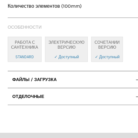
Количество элементов (100mm)
ОСОБЕННОСТИ
РАБОТА С
ЭЛЕКТРИЧЕСКУЮ
СОЧЕТАНИИ
САНТЕХНИКА
ВЕРСИЮ
ВЕРСИЮ
STANDARD
✓ Доступный
✓ Доступный
ФАЙЛЫ / ЗАГРУЗКА
• ИНСТРУКЦИЯ ПО ЭКСПЛУАТАЦИИ
ОТДЕЛОЧНЫЕ
• 2D DWG (Cad)
• СТАНДАРТНОЕ ПОДКЛЮЧЕНИЕ К ВОДЕ