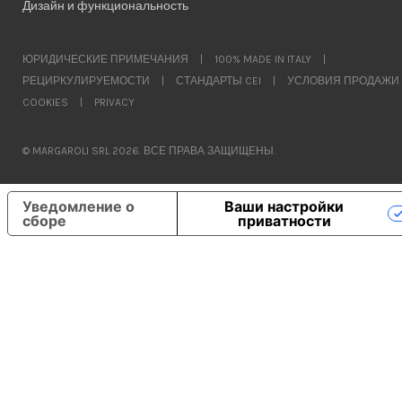
Дизайн и функциональность
ЮРИДИЧЕСКИЕ ПРИМЕЧАНИЯ
|
100% MADE IN ITALY
|
РЕЦИРКУЛИРУЕМОСТИ
|
СТАНДАРТЫ CEI
|
УСЛОВИЯ ПРОДАЖИ
COOKIES
|
PRIVACY
© MARGAROLI SRL 2026. ВСЕ ПРАВА ЗАЩИЩЕНЫ.
Уведомление о
Ваши настройки
сборе
приватности