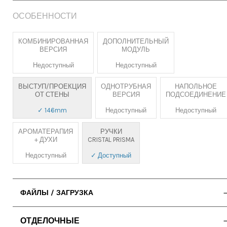
ОСОБЕННОСТИ
КОМБИНИРОВАННАЯ
ДОПОЛНИТЕЛЬНЫЙ
ВЕРСИЯ
МОДУЛЬ
Недоступный
Недоступный
ВЫСТУП/ПРОЕКЦИЯ
ОДНОТРУБНАЯ
НАПОЛЬНОЕ
ОТ СТЕНЫ
ВЕРСИЯ
ПОДСОЕДИНЕНИЕ
✓ 146mm
Недоступный
Недоступный
АРОМАТЕРАПИЯ
РУЧКИ
+ ДУХИ
CRISTAL PRISMA
Недоступный
✓ Доступный
ФАЙЛЫ / ЗАГРУЗКА
• ИНСТРУКЦИЯ ПО ЭКСПЛУАТАЦИИ
ОТДЕЛОЧНЫЕ