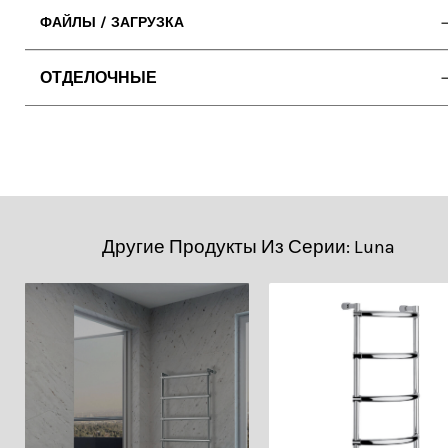
ФАЙЛЫ / ЗАГРУЗКА
• ИНСТРУКЦИЯ ПО ЭКСПЛУАТАЦИИ
ОТДЕЛОЧНЫЕ
• 2D DWG (Cad)
• ТЕХНИЧЕСКИЙ PDF
Другие Продукты Из Серии: Luna