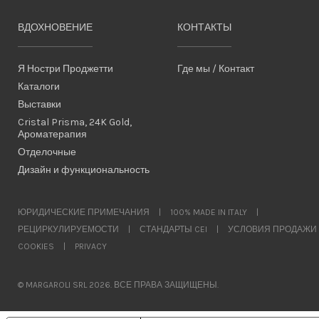
ВДОХНОВЕНИЕ
КОНТАКТЫ
Я Ностри Проджетти
Где мы / Контакт
Каталоги
Выставки
Cristal Prisma, 24K Gold,
Ароматерапия
Отделочные
Дизайн и функциональность
ЮРИДИЧЕСКИЕ ПРИМЕЧАНИЯ
|
100% MADE IN ITALY
|
РЕЦИРКУЛИРУЕМОСТИ
|
СТАНДАРТЫ CEI
|
УСЛОВИЯ ПРОДАЖИ
COOKIES
|
PRIVACY
© MARGAROLI SRL 2026. ВСЕ ПРАВА ЗАЩИЩЕНЫ.