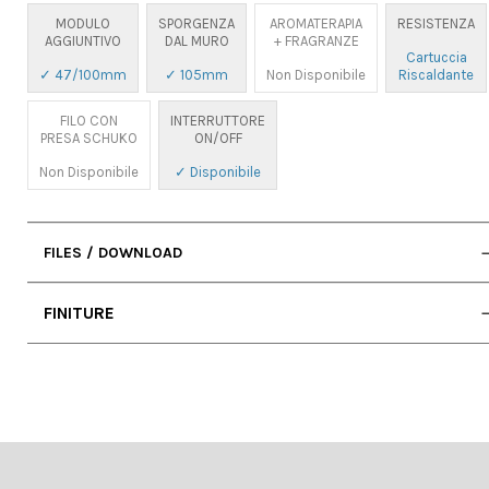
MODULO
SPORGENZA
AROMATERAPIA
RESISTENZA
AGGIUNTIVO
DAL MURO
+ FRAGRANZE
Cartuccia
✓ 47/100mm
✓ 105mm
Non Disponibile
Riscaldante
FILO CON
INTERRUTTORE
PRESA SCHUKO
ON/OFF
Non Disponibile
✓ Disponibile
FILES / DOWNLOAD
• Manuale D'uso
FINITURE
• 2D DWG (Cad)
• Scheda Tecnica