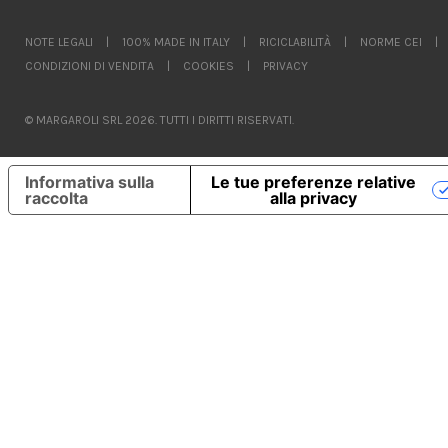
NOTE LEGALI
|
100% MADE IN ITALY
|
RICICLABILITÀ
|
NORME CEI
|
CONDIZIONI DI VENDITA
|
COOKIES
|
PRIVACY
© MARGAROLI SRL 2026. TUTTI I DIRITTI RISERVATI.
Informativa sulla
Le tue preferenze relative
raccolta
alla privacy