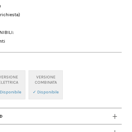


richiesta)

BILI:

nti
VERSIONE
VERSIONE
ELETTRICA
COMBINATA
Disponibile
✓ Disponibile
AD