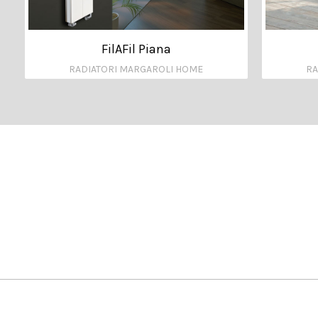
FilAFil Piana
RADIATORI MARGAROLI HOME
RA