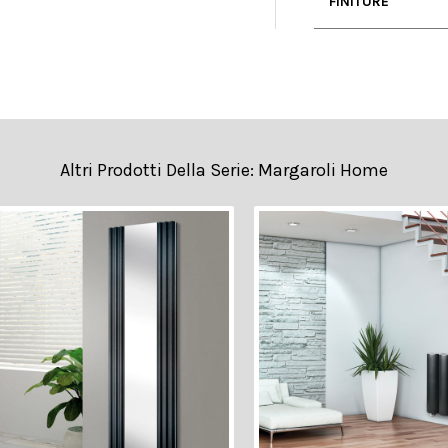
• Manuale D'u
FINITURE
• Collegamento
• (2D DWG Cad 
Altri Prodotti Della Serie: Margaroli Home