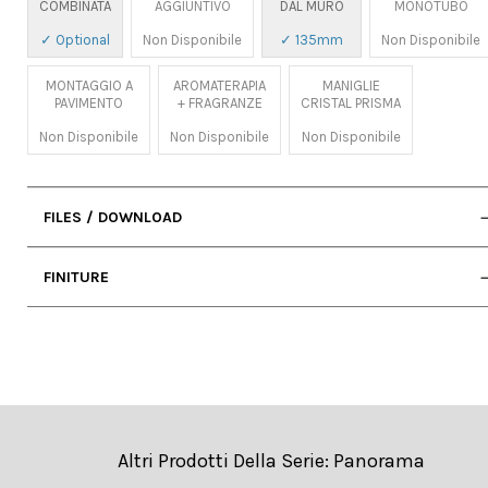
COMBINATA
AGGIUNTIVO
DAL MURO
MONOTUBO
✓ Optional
Non Disponibile
✓ 135mm
Non Disponibile
MONTAGGIO A
AROMATERAPIA
MANIGLIE
PAVIMENTO
+ FRAGRANZE
CRISTAL PRISMA
Non Disponibile
Non Disponibile
Non Disponibile
FILES / DOWNLOAD
• Manuale D'uso
FINITURE
• 2D DWG (Cad)
• Scheda Tecnica
Altri Prodotti Della Serie: Panorama