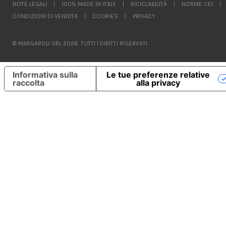
NOTE LEGALI
|
100% MADE IN ITALY
|
RICICLABILITÀ
|
NORME CEI
|
CONDIZIONI DI VENDITA
|
COOKIES
|
PRIVACY
© MARGAROLI SRL 2026. TUTTI I DIRITTI RISERVATI.
Informativa sulla
Le tue preferenze relative
raccolta
alla privacy